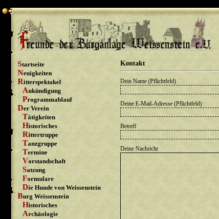
Kontakt
Startseite
Neuigkeiten
Dein Name (Pflichtfeld)
Ritterspektakel
Ankündigung
Programmablauf
Deine E-Mail-Adresse (Pflichtfeld)
Der Verein
Tätigkeiten
Historisches
Betreff
Rittertruppe
Tanzgruppe
Deine Nachricht
Termine
Vorstandschaft
Satzung
Formulare
Die Hunde von Weissenstein
Burg Weissenstein
Historisches
Archäologie