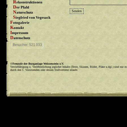
Rekonstruktionen
Der Pfahl
Naturschutz
Siegfried von Vegesack
Fotogalerie
Kontakt
Impressum
Datenschutz
Besucher: 521.033
©
Freunde der Burganlage Weissenstein e.V.
Vervielfältigung u. Veröffentlichung jeglicher Inhalte (Texte, Skizzen, Bilder, Pläne u.dgl.) sind nur 
durch den 1. Vorsitzenden oder dessen Stellvertreter erlaubt.